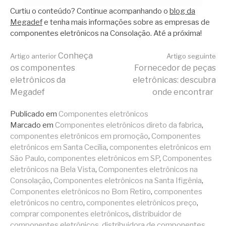
Curtiu o conteúdo? Continue acompanhando o
blog da
Megadef
e tenha mais informações sobre as empresas de
componentes eletrônicos na Consolação. Até a próxima!
Continue
Conheça
Artigo anterior
Artigo seguinte
os componentes
Fornecedor de peças
eletrônicos da
eletrônicas: descubra
lendo
Megadef
onde encontrar
Publicado em
Componentes eletrônicos
Marcado em
Componentes eletrônicos direto da fabrica
,
componentes eletrônicos em promoção
,
Componentes
eletrônicos em Santa Cecília
,
componentes eletrônicos em
São Paulo
,
componentes eletrônicos em SP
,
Componentes
eletrônicos na Bela Vista
,
Componentes eletrônicos na
Consolação
,
Componentes eletrônicos na Santa Ifigênia
,
Componentes eletrônicos no Bom Retiro
,
componentes
eletrônicos no centro
,
componentes eletrônicos preço
,
comprar componentes eletrônicos
,
distribuidor de
componentes eletrônicos
,
distribuidora de componentes