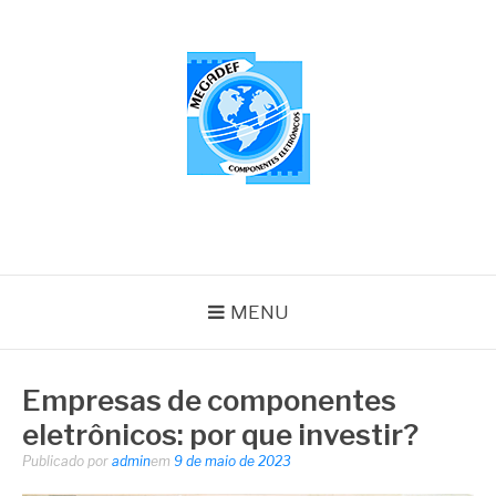
Pular
para
o
conteúdo
MEGADEF
Blog
MENU
Empresas de componentes
eletrônicos: por que investir?
Publicado por
admin
em
9 de maio de 2023