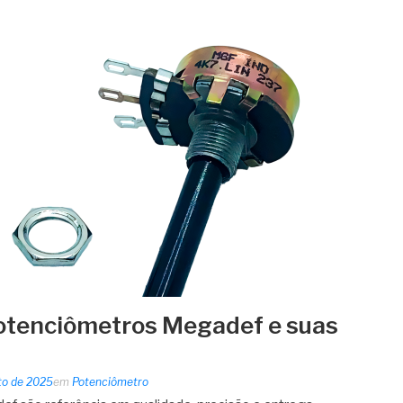
potenciômetros Megadef e suas
to de 2025
em
Potenciômetro