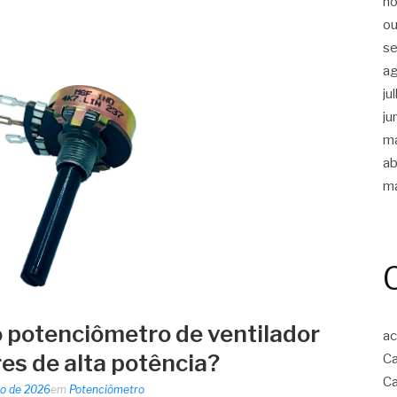
n
ou
s
a
ju
ju
m
ab
m
 potenciômetro de ventilador
ac
es de alta potência?
Ca
Ca
o de 2026
em
Potenciômetro