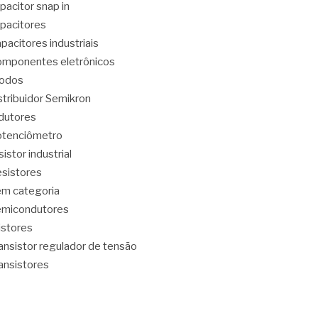
pacitor snap in
pacitores
pacitores industriais
mponentes eletrônicos
iodos
stribuidor Semikron
dutores
tenciômetro
sistor industrial
sistores
m categoria
emicondutores
ristores
ansistor regulador de tensão
ansistores