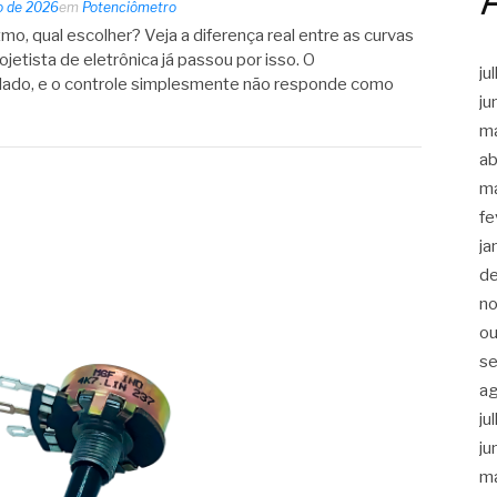
o de 2026
em
Potenciômetro
mo, qual escolher? Veja a diferença real entre as curvas
ojetista de eletrônica já passou por isso. O
ju
alado, e o controle simplesmente não responde como
ju
m
ab
m
fe
ja
d
n
ou
s
a
ju
ju
m