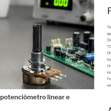
Ti
ap
Di
TD
Di
lo
On
no
Fo
se
 potenciômetro linear e