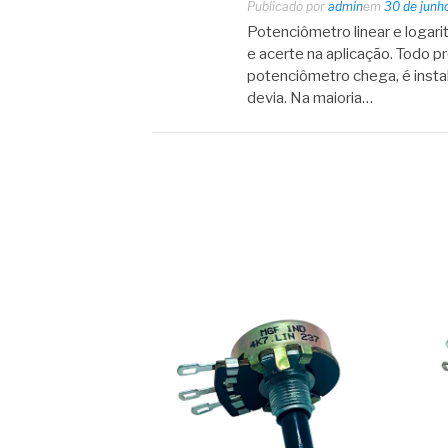
Publicado por
admin
em
30 de junh
Potenciômetro linear e logarit
e acerte na aplicação. Todo pr
potenciômetro chega, é inst
devia. Na maioria…