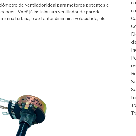
ca
iômetro de ventilador ideal para motores potentes e
ca
ecoces. Você já instalou um ventilador de parede
 uma turbina, e ao tentar diminuir a velocidade, ele
Ca
Co
D
di
In
Po
re
Re
Se
S
ti
Tr
Tr