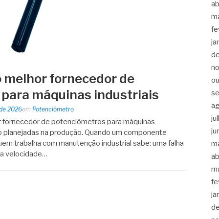
ab
m
fe
ja
d
n
 melhor fornecedor de
ou
para máquinas industriais
s
a
 de 2026
em
Potenciômetro
ju
r fornecedor de potenciômetros para máquinas
ju
não planejadas na produção. Quando um componente
Quem trabalha com manutenção industrial sabe: uma falha
m
 a velocidade…
ab
m
fe
ja
d