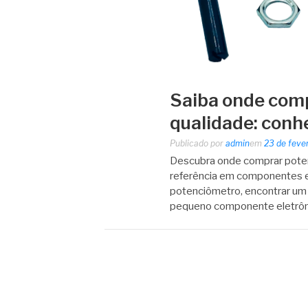
Saiba onde com
qualidade: con
Publicado por
admin
em
23 de feve
Descubra onde comprar poten
referência em componentes el
potenciômetro, encontrar um 
pequeno componente eletrôn