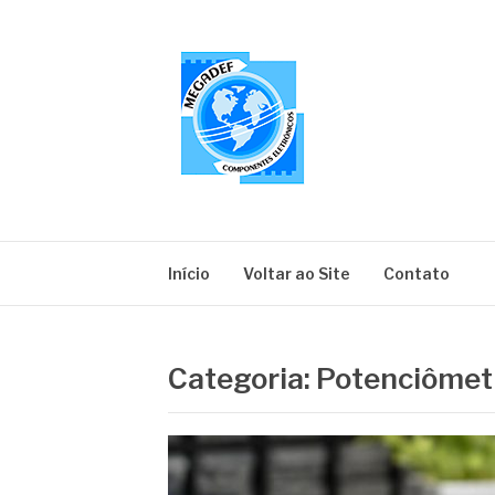
Pular
para
o
conteúdo
MEGADEF
Blog
Início
Voltar ao Site
Contato
Categoria:
Potenciômet