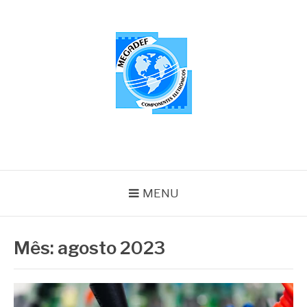
Pular
para
o
conteúdo
MEGADEF
Blog
MENU
Mês:
agosto 2023