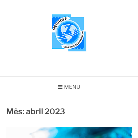
Pular
para
o
conteúdo
MEGADEF
Blog
MENU
Mês:
abril 2023