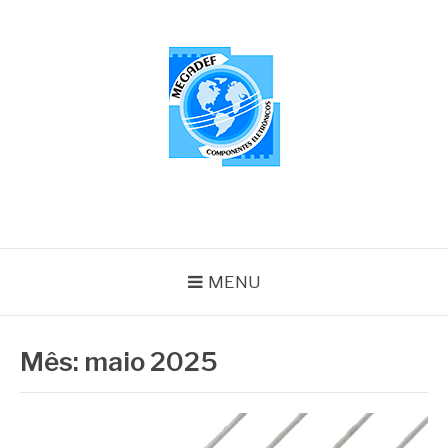
Pular
para
o
conteúdo
MEGADEF
Blog
MENU
Mês:
maio 2025