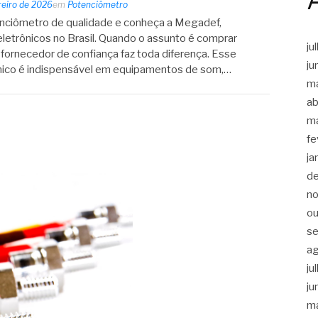
reiro de 2026
em
Potenciômetro
ciômetro de qualidade e conheça a Megadef,
etrônicos no Brasil. Quando o assunto é comprar
ju
fornecedor de confiança faz toda diferença. Esse
ju
ico é indispensável em equipamentos de som,…
m
ab
m
fe
ja
d
n
ou
s
a
ju
ju
m