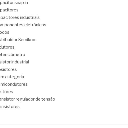
pacitor snap in
pacitores
pacitores industriais
mponentes eletrônicos
iodos
stribuidor Semikron
dutores
tenciômetro
sistor industrial
sistores
m categoria
emicondutores
ristores
ansistor regulador de tensão
ansistores