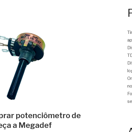
Ti
ap
Di
TD
Di
lo
On
no
Fo
se
prar potenciômetro de
heça a Megadef