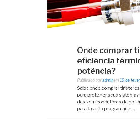
Onde comprar ti
eficiência térm
potência?
Publicado por
admin
em
19 de feve
Saiba onde comprar tiristores
para proteger seus sistemas. 
dos semicondutores de potênci
paradas não programadas….