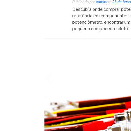
Publicado por
admin
em
23 de feve
Descubra onde comprar poten
referência em componentes el
potenciômetro, encontrar um 
pequeno componente eletrôn