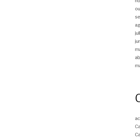
n
ou
s
a
ju
ju
m
ab
m
ac
Ca
Ca