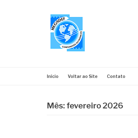
Pular
para
o
conteúdo
MEGADEF
Blog
Início
Voltar ao Site
Contato
Mês:
fevereiro 2026