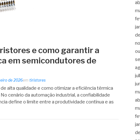
ab
m
fe
ja
d
n
ristores e como garantir a
ou
ica em semicondutores de
s
a
ju
reiro de 2026
em
tiristores
ju
 de alta qualidade e como otimizar a eficiência térmica
m
No cenário da automação industrial, a confiabilidade
ab
a define o limite entre a produtividade contínua e as
m
fe
ja
d