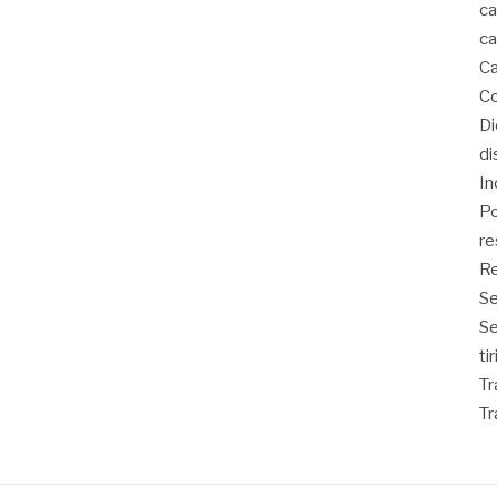
ca
ca
Ca
Co
D
di
In
Po
re
Re
Se
S
ti
Tr
Tr