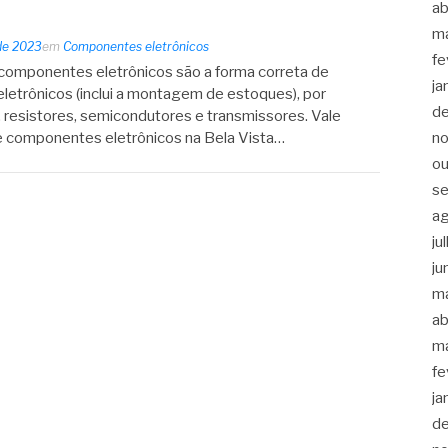
ab
m
de 2023
em
Componentes eletrônicos
fe
componentes eletrônicos são a forma correta de
ja
eletrônicos (inclui a montagem de estoques), por
d
, resistores, semicondutores e transmissores. Vale
n
e componentes eletrônicos na Bela Vista…
ou
s
a
ju
ju
m
ab
m
fe
ja
d