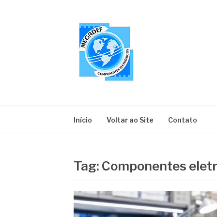
Pular
para
o
conteúdo
MEGADEF
Blog
Início
Voltar ao Site
Contato
Tag:
Componentes eletr