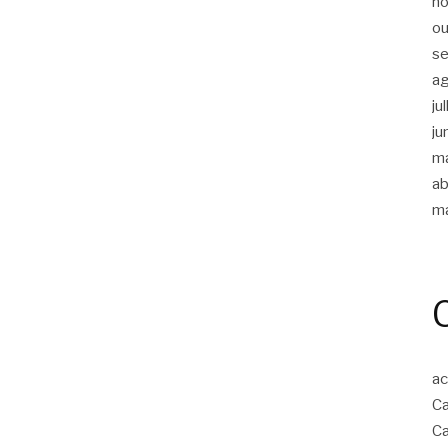
n
ou
s
a
ju
ju
m
ab
m
ac
Ca
Ca