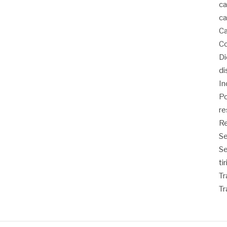
ca
ca
Ca
Co
D
di
In
Po
re
Re
Se
S
ti
Tr
Tr