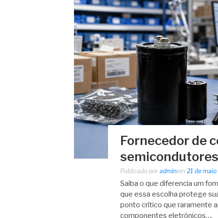
Fornecedor de c
semicondutores
Publicado por
admin
em
21 de maio
Saiba o que diferencia um fo
que essa escolha protege sua
ponto crítico que raramente a
componentes eletrônicos….