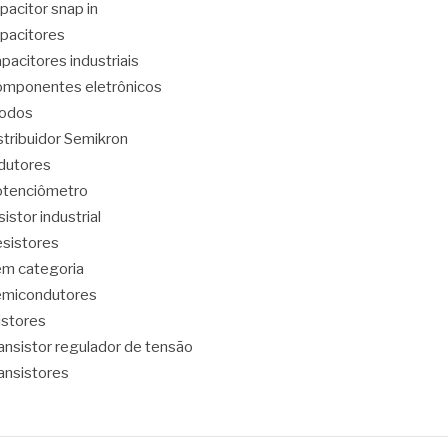
pacitor snap in
pacitores
pacitores industriais
mponentes eletrônicos
iodos
stribuidor Semikron
dutores
tenciômetro
sistor industrial
sistores
m categoria
emicondutores
ristores
ansistor regulador de tensão
ansistores