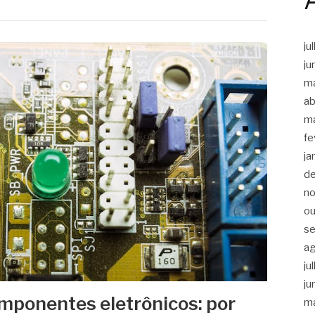
ju
ju
m
ab
m
fe
ja
d
n
ou
s
a
ju
ju
ponentes eletrônicos: por
m