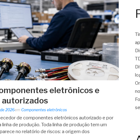
Ti
ap
Di
TD
Di
lo
On
omponentes eletrônicos e
no
 autorizados
Fo
se
 de 2026
em
Componentes eletrônicos
rnecedor de componentes eletrônicos autorizado e por
 linha de produção. Toda linha de produção tem um
parece no relatório de riscos: a origem dos