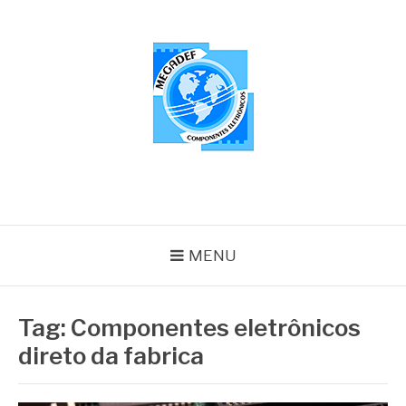
Pular
para
o
conteúdo
MEGADEF
Blog
MENU
Tag:
Componentes eletrônicos
direto da fabrica