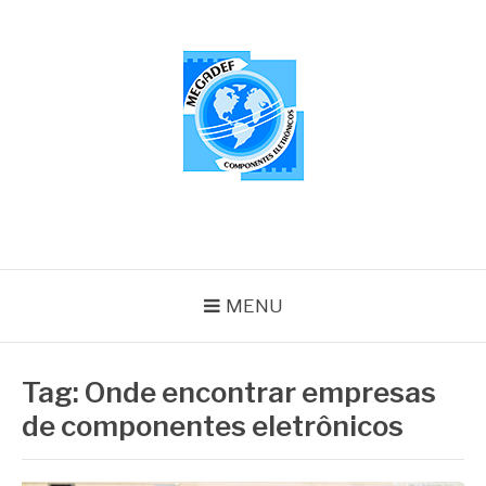
Pular
para
o
conteúdo
MEGADEF
Blog
MENU
Tag:
Onde encontrar empresas
de componentes eletrônicos