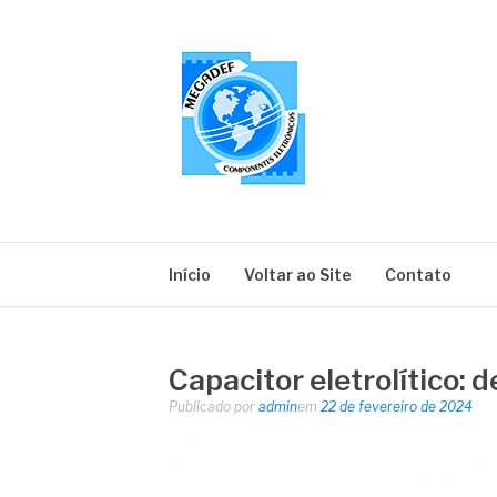
Pular
para
o
conteúdo
MEGADEF
Blog
Início
Voltar ao Site
Contato
Capacitor eletrolítico:
Publicado por
admin
em
22 de fevereiro de 2024