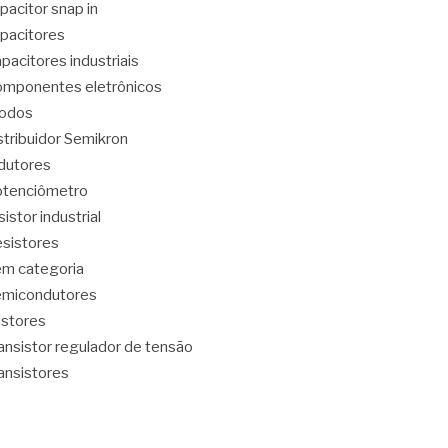
pacitor snap in
pacitores
pacitores industriais
mponentes eletrônicos
iodos
stribuidor Semikron
dutores
tenciômetro
sistor industrial
sistores
m categoria
emicondutores
ristores
ansistor regulador de tensão
ansistores