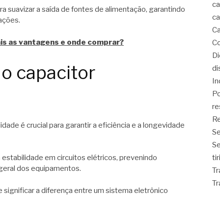
ca
 suavizar a saída de fontes de alimentação, garantindo
ca
uações.
Ca
ais as vantagens e onde comprar?
Co
D
no capacitor
di
In
Po
re
Re
idade é crucial para garantir a eficiência e a longevidade
Se
S
stabilidade em circuitos elétricos, prevenindo
ti
geral dos equipamentos.
Tr
Tr
 significar a diferença entre um sistema eletrônico