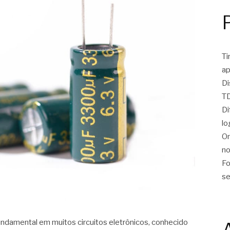
Ti
ap
Di
TD
Di
lo
On
no
Fo
se
undamental em muitos circuitos eletrônicos, conhecido