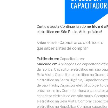
Curtiu o post? Continue ligado
no blog da
eletrolítico em São Paulo. Até a próxima!
Continue
Capacitores elétricos: o
Artigo anterior
que saber antes de comprar
lendo
Publicado em
Capacitadores
Marcado em
Aplicações do capacitor eletrol
da fabrica
,
Capacitor eletrolítico em são pau
Bela Vista
,
Capacitor eletrolítico na Grande
eletrolítico na Santa Ifigênia
,
Capacitor elet
de São Paulo
,
Capacitor eletrolítico perto 
próximo a mim
,
Como funciona o capacitor el
capacitor eletrolítico em são paulo
,
Comprar 
eletrolítico na Bela Vista
,
Comprar capacitor 
eletrolítico na República
,
Comprar capacitor e