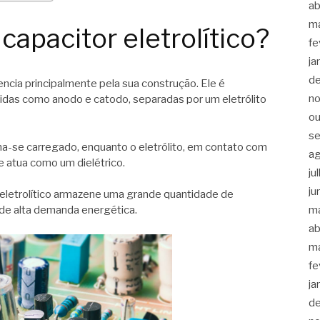
ab
m
apacitor eletrolítico?
fe
ja
d
rencia principalmente pela sua construção. Ele é
n
idas como anodo e catodo, separadas por um eletrólito
ou
s
na-se carregado, enquanto o eletrólito, em contato com
a
 atua como um dielétrico.
ju
ju
 eletrolítico armazene uma grande quantidade de
m
s de alta demanda energética.
ab
m
fe
ja
d