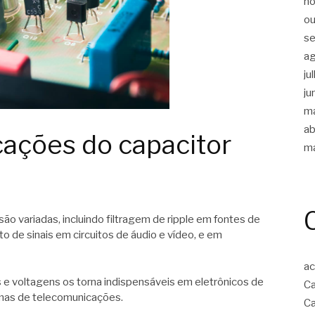
n
ou
s
a
ju
ju
m
ab
cações do capacitor
m
são variadas, incluindo filtragem de ripple em fontes de
de sinais em circuitos de áudio e vídeo, e em
ac
s e voltagens os torna indispensáveis em eletrônicos de
Ca
emas de telecomunicações.
Ca