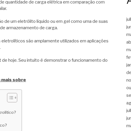
de quantidade de carga elétrica em comparação com
lar.
ju
ção de um eletrólito líquido ou em gel como uma de suas
ju
e de armazenamento de carga.
m
s eletrolíticos são amplamente utilizados em aplicações
ab
.
m
fe
 de hoje. Seu intuito é demonstrar o funcionamento do
ja
d
a mais sobre
n
ou
s
a
ju
rolítico?
ju
ico?
m