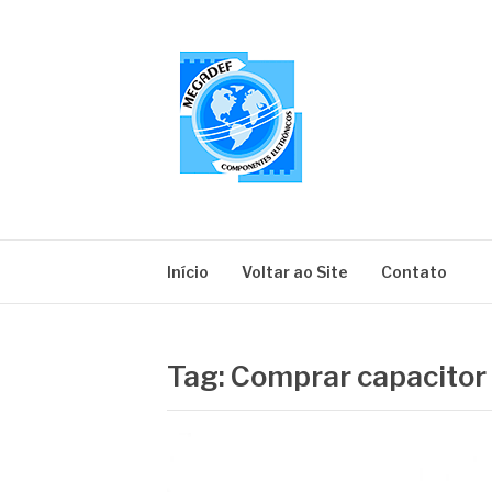
Pular
para
o
conteúdo
MEGADEF
Blog
Início
Voltar ao Site
Contato
Tag:
Comprar capacitor 