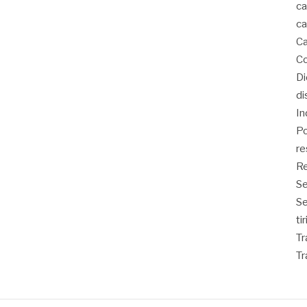
ca
ca
Ca
Co
D
di
In
Po
re
Re
Se
S
ti
Tr
Tr