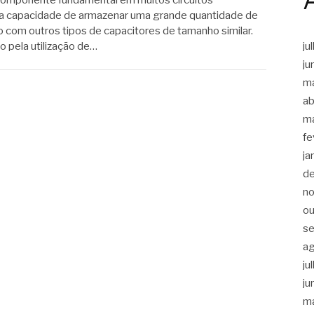
sua capacidade de armazenar uma grande quantidade de
 com outros tipos de capacitores de tamanho similar.
ju
o pela utilização de…
ju
m
ab
m
fe
ja
d
n
ou
s
a
ju
ju
m