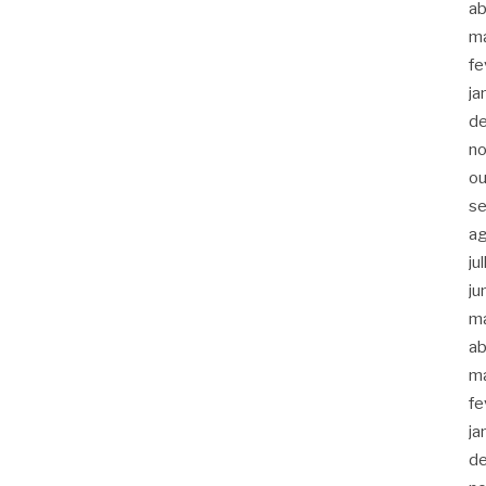
ab
m
fe
ja
d
n
ou
s
a
ju
ju
m
ab
m
fe
ja
d