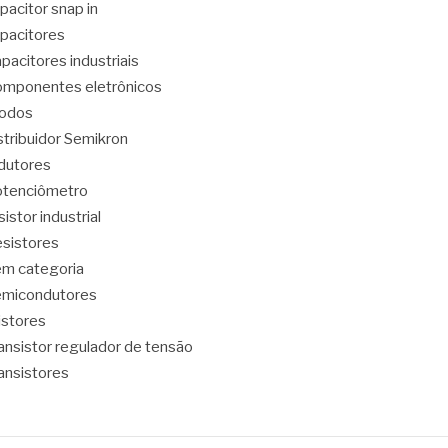
pacitor snap in
pacitores
pacitores industriais
mponentes eletrônicos
iodos
stribuidor Semikron
dutores
tenciômetro
sistor industrial
sistores
m categoria
emicondutores
ristores
ansistor regulador de tensão
ansistores