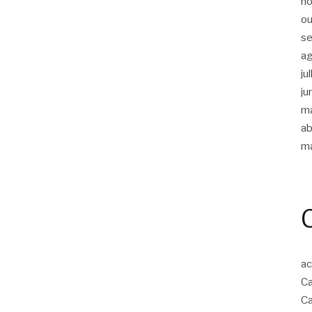
n
ou
s
a
ju
ju
m
ab
m
ac
Ca
Ca