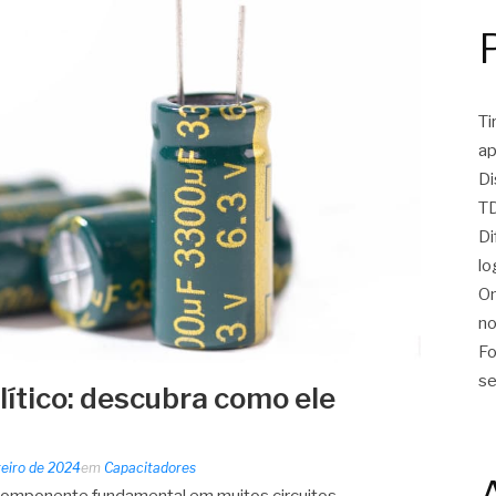
Ti
ap
Di
TD
Di
lo
On
no
Fo
se
lítico: descubra como ele
reiro de 2024
em
Capacitadores
m componente fundamental em muitos circuitos