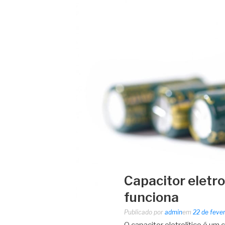
Capacitor eletro
funciona
Publicado por
admin
em
22 de feve
O capacitor eletrolítico é u