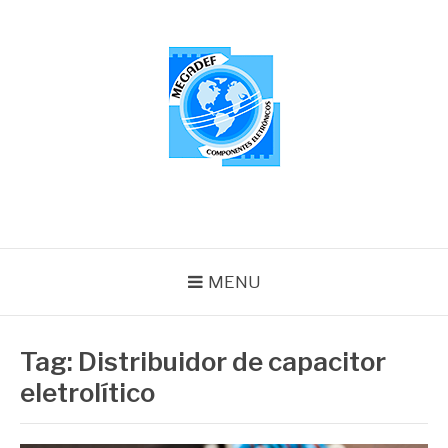
Pular
para
o
conteúdo
MEGADEF
Blog
MENU
Tag:
Distribuidor de capacitor
eletrolítico