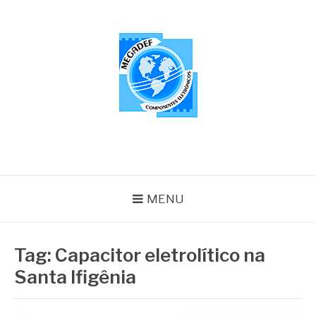
Pular
para
o
conteúdo
MEGADEF
Blog
MENU
Tag:
Capacitor eletrolítico na
Santa Ifigênia