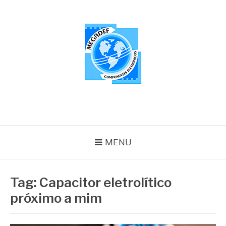
Pular
para
o
conteúdo
MEGADEF
Blog
MENU
Tag:
Capacitor eletrolítico
próximo a mim