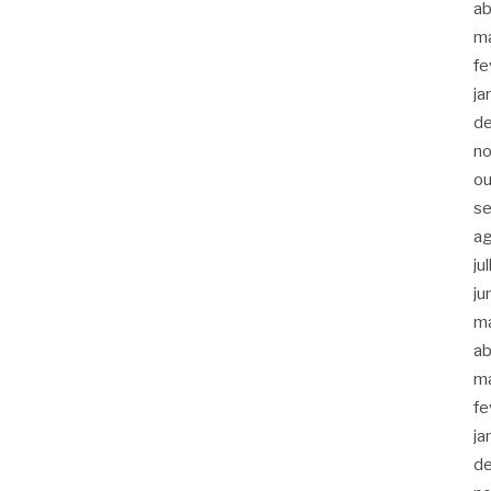
ab
m
fe
ja
d
n
ou
s
a
ju
ju
m
ab
m
fe
ja
d