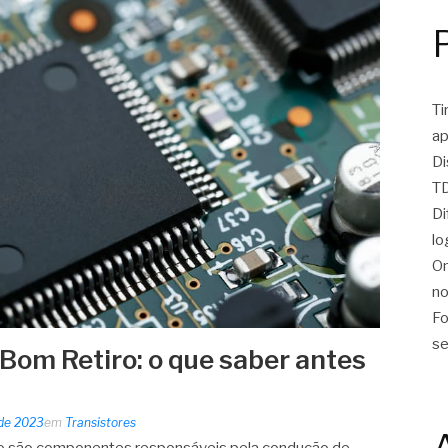
Ti
ap
Di
TD
Di
lo
On
no
Fo
se
 Bom Retiro: o que saber antes
 de 2023
em
Transistores
ro são componentes responsáveis pela condução de