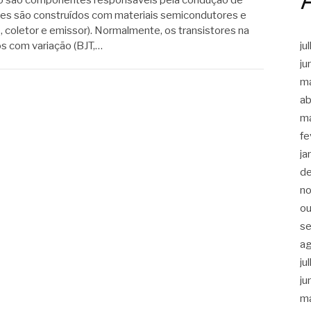
 eles são construídos com materiais semicondutores e
 coletor e emissor). Normalmente, os transistores na
ju
os com variação (BJT,…
ju
m
ab
m
fe
ja
d
n
ou
s
a
ju
ju
m