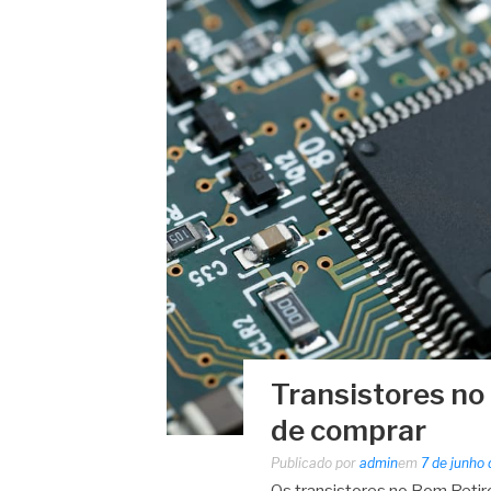
Transistores no
de comprar
Publicado por
admin
em
7 de junho
Os transistores no Bom Reti