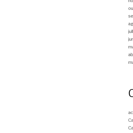
n
ou
s
a
ju
ju
m
ab
m
ac
Ca
Ca