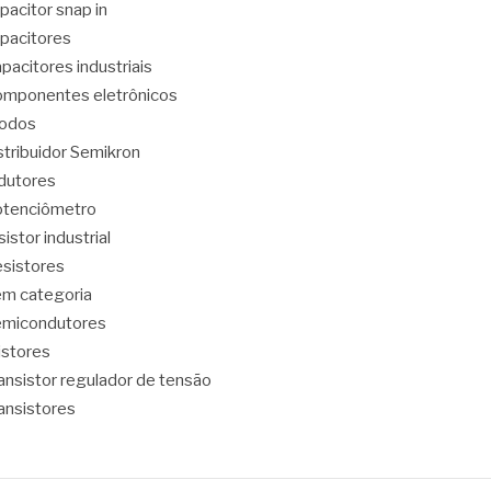
pacitor snap in
pacitores
pacitores industriais
mponentes eletrônicos
iodos
stribuidor Semikron
dutores
tenciômetro
sistor industrial
sistores
m categoria
emicondutores
ristores
ansistor regulador de tensão
ansistores