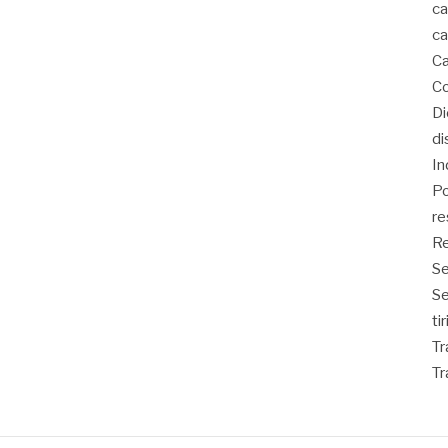
ca
ca
Ca
Co
D
di
In
Po
re
Re
Se
S
ti
Tr
Tr