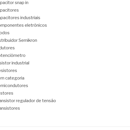
pacitor snap in
pacitores
pacitores industriais
mponentes eletrônicos
iodos
stribuidor Semikron
dutores
tenciômetro
sistor industrial
sistores
m categoria
emicondutores
ristores
ansistor regulador de tensão
ansistores