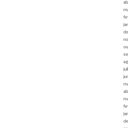
ab
m
fe
ja
d
n
ou
s
a
ju
ju
m
ab
m
fe
ja
d