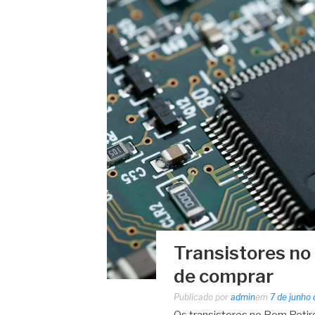
Transistores no
de comprar
Publicado por
admin
em
7 de junho
Os transistores no Bom Reti