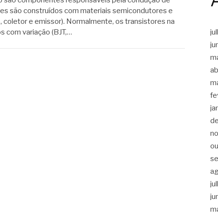
 eles são construídos com materiais semicondutores e
 coletor e emissor). Normalmente, os transistores na
ju
os com variação (BJT,…
ju
m
ab
m
fe
ja
d
n
ou
s
a
ju
ju
m