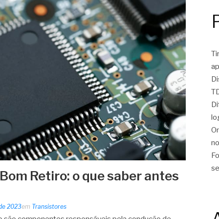
Ti
ap
Di
TD
Di
lo
On
no
Fo
se
 Bom Retiro: o que saber antes
 de 2023
em
Transistores
ro são componentes responsáveis pela condução de