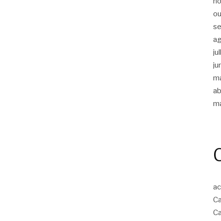
n
ou
s
a
ju
ju
m
ab
m
ac
Ca
Ca