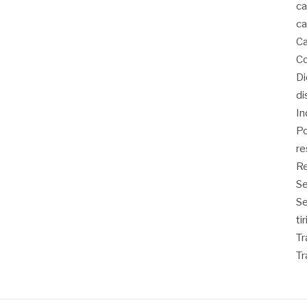
ca
ca
Ca
Co
D
di
In
Po
re
Re
Se
S
ti
Tr
Tr