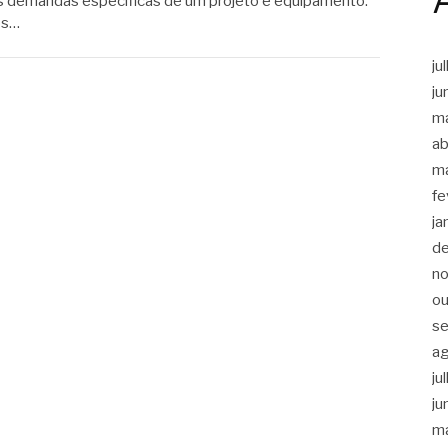
às demandas específicas de um projeto e equipamento.
os…
ju
ju
m
ab
m
fe
ja
d
n
ou
s
a
ju
ju
m