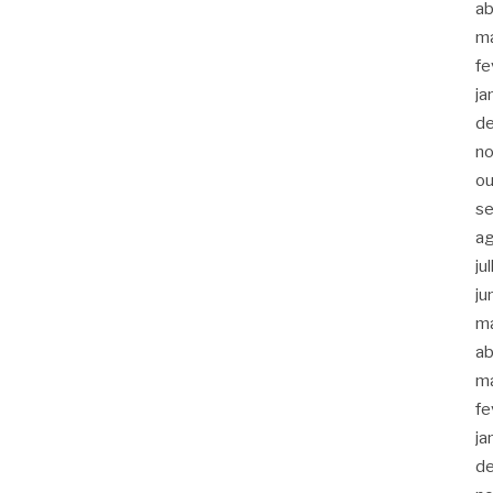
ab
m
fe
ja
d
n
ou
s
a
ju
ju
m
ab
m
fe
ja
d