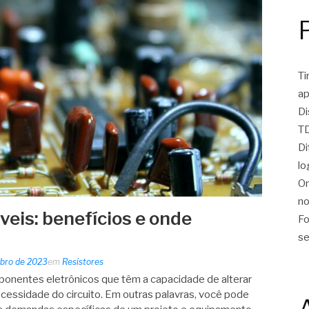
Ti
ap
Di
TD
Di
lo
On
no
veis: benefícios e onde
Fo
se
bro de 2023
em
Resistores
ponentes eletrônicos que têm a capacidade de alterar
ecessidade do circuito. Em outras palavras, você pode