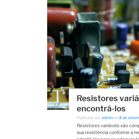
Resistores variá
encontrá-los
Publicado por
admin
em
8 de setem
Resistores variáveis são com
sua resistência conforme a n