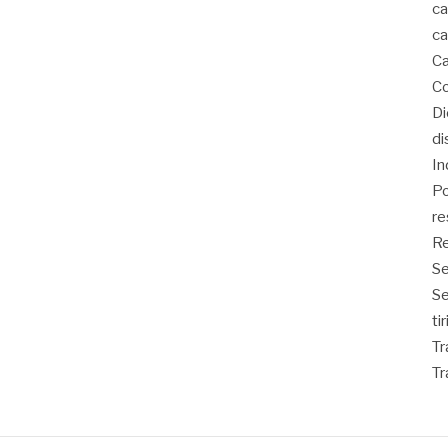
ca
ca
Ca
Co
D
di
In
Po
re
Re
Se
S
ti
Tr
Tr