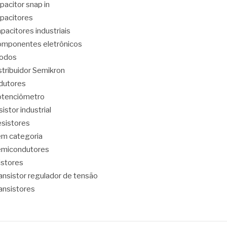
pacitor snap in
pacitores
pacitores industriais
mponentes eletrônicos
iodos
stribuidor Semikron
dutores
tenciômetro
sistor industrial
sistores
m categoria
emicondutores
ristores
ansistor regulador de tensão
ansistores