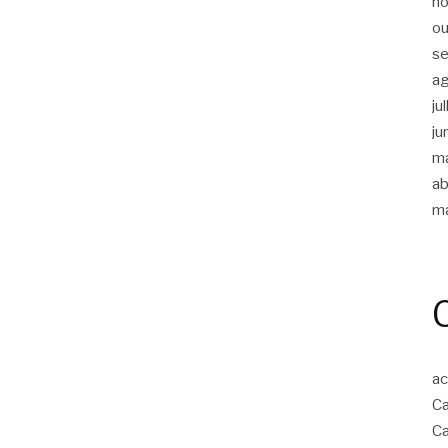
n
ou
s
a
ju
ju
m
ab
m
ac
Ca
Ca