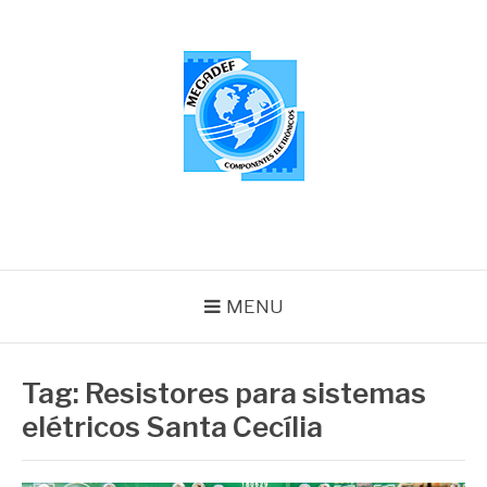
Pular
para
o
conteúdo
MEGADEF
Blog
MENU
Tag:
Resistores para sistemas
elétricos Santa Cecília