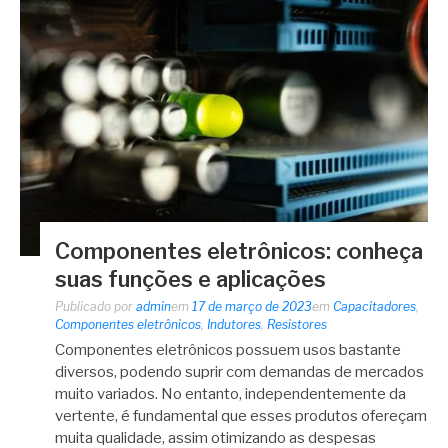
Componentes eletrônicos: conheça
suas funções e aplicações
Publicado por
admin
em
17 de março de 2023
em
Capacitadores
,
Componentes eletrônicos
,
Indutores
,
Resistores
Componentes eletrônicos possuem usos bastante
diversos, podendo suprir com demandas de mercados
muito variados. No entanto, independentemente da
vertente, é fundamental que esses produtos ofereçam
muita qualidade, assim otimizando as despesas