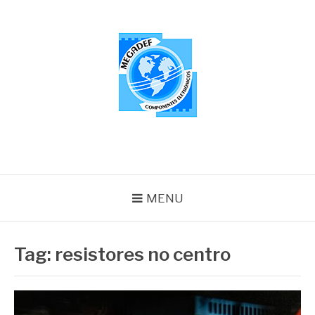
Pular
para
o
conteúdo
MEGADEF
Blog
MENU
Tag:
resistores no centro