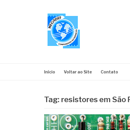
Pular
para
o
conteúdo
MEGADEF
Blog
Início
Voltar ao Site
Contato
Tag:
resistores em São 