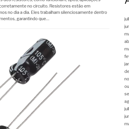
corretamente no circuito. Resistores estão em
os no dia a dia. Eles trabalham silenciosamente dentro
amentos, garantindo que…
ju
ju
m
ab
m
fe
ja
d
n
ou
s
a
ju
ju
m