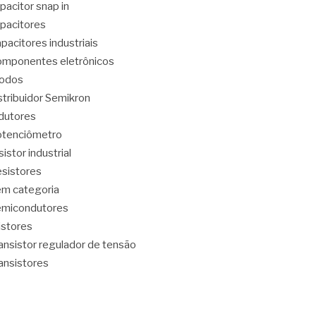
pacitor snap in
pacitores
pacitores industriais
mponentes eletrônicos
iodos
stribuidor Semikron
dutores
tenciômetro
sistor industrial
sistores
m categoria
emicondutores
ristores
ansistor regulador de tensão
ansistores