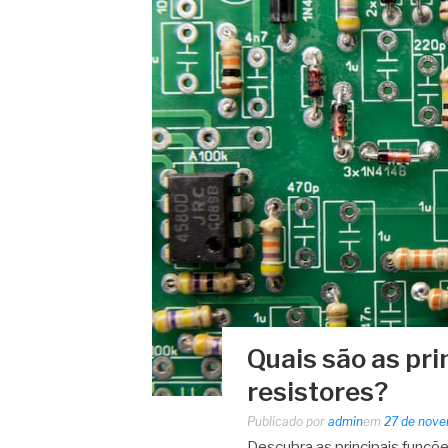
Quais são as pri
resistores?
Publicado por
admin
em
27 de nov
Descubra as principais funçõe