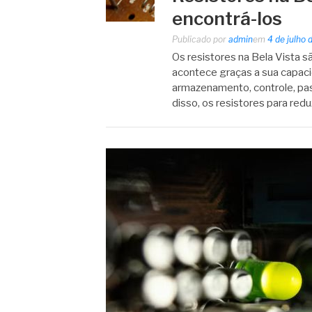
encontrá-los
Publicado por
admin
em
4 de julho
Os resistores na Bela Vista 
acontece graças a sua capaci
armazenamento, controle, pa
disso, os resistores para red