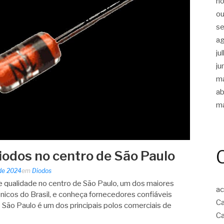
n
ou
s
a
ju
ju
m
ab
m
odos no centro de São Paulo
 de 2024
em
Diodos
 qualidade no centro de São Paulo, um dos maiores
ac
icos do Brasil, e conheça fornecedores confiáveis
Ca
São Paulo é um dos principais polos comerciais de
Ca