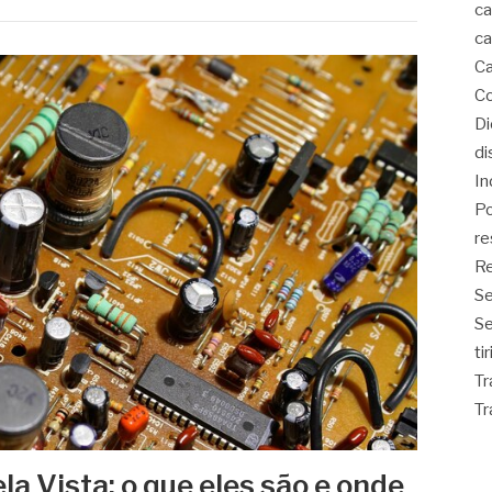
ca
ca
Ca
Co
D
di
In
Po
re
Re
Se
S
ti
Tr
Tr
la Vista: o que eles são e onde