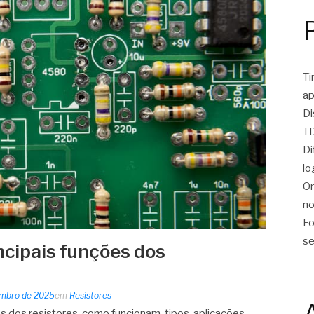
Ti
ap
Di
TD
Di
lo
On
no
Fo
se
ncipais funções dos
embro de 2025
em
Resistores
s dos resistores, como funcionam, tipos, aplicações