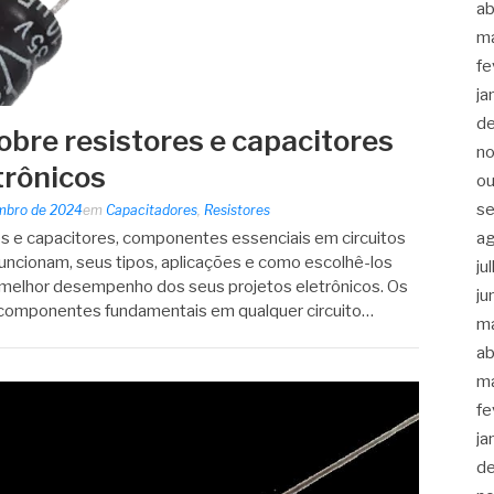
ab
m
fe
ja
d
obre resistores e capacitores
n
trônicos
ou
s
mbro de 2024
em
Capacitadores
,
Resistores
a
s e capacitores, componentes essenciais em circuitos
uncionam, seus tipos, aplicações e como escolhê-los
ju
 melhor desempenho dos seus projetos eletrônicos. Os
ju
o componentes fundamentais em qualquer circuito…
m
ab
m
fe
ja
d