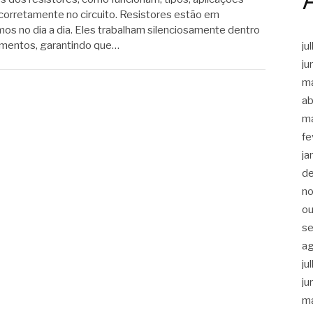
corretamente no circuito. Resistores estão em
os no dia a dia. Eles trabalham silenciosamente dentro
amentos, garantindo que…
ju
ju
m
ab
m
fe
ja
d
n
ou
s
a
ju
ju
m