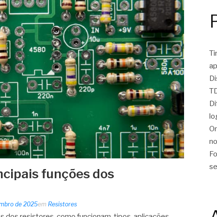
Ti
ap
Di
TD
Di
lo
On
no
Fo
se
ncipais funções dos
embro de 2025
em
Resistores
s dos resistores, como funcionam, tipos, aplicações