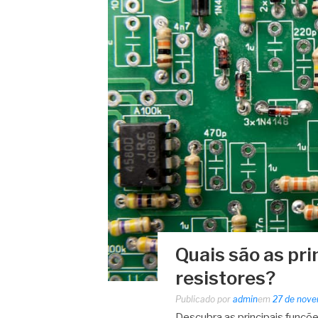
Quais são as pri
resistores?
Publicado por
admin
em
27 de nov
Descubra as principais funçõe