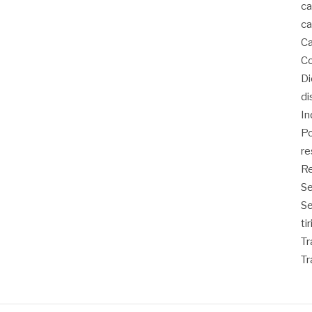
ca
ca
Ca
Co
D
di
In
Po
re
Re
Se
S
ti
Tr
Tr