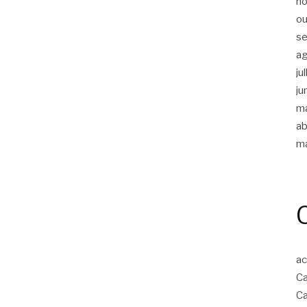
n
ou
s
a
ju
ju
m
ab
m
ac
Ca
Ca