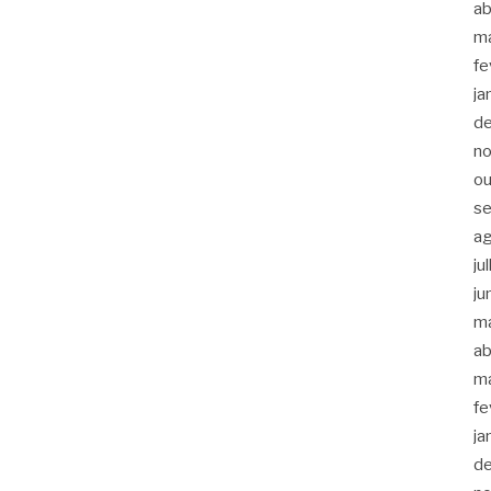
ab
m
fe
ja
d
n
ou
s
a
ju
ju
m
ab
m
fe
ja
d