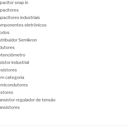
pacitor snap in
pacitores
pacitores industriais
mponentes eletrônicos
iodos
stribuidor Semikron
dutores
tenciômetro
sistor industrial
sistores
m categoria
emicondutores
ristores
ansistor regulador de tensão
ansistores