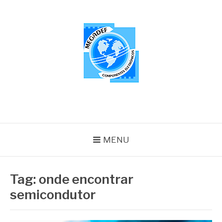
Pular
para
o
conteúdo
MEGADEF
Blog
MENU
Tag:
onde encontrar
semicondutor