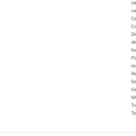
ca
ca
Ca
Co
D
di
In
Po
re
Re
Se
S
ti
Tr
Tr