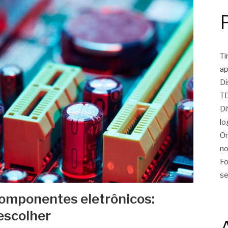
Ti
ap
Di
TD
Di
lo
On
no
Fo
se
omponentes eletrônicos:
escolher