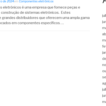
iro de 2024
em
Componentes eletrônicos
 eletrônicos é uma empresa que fornece peças e
a construção de sistemas eletrônicos. Estes
ju
e grandes distribuidores que oferecem uma ampla gama
ju
 focados em componentes específicos. …
m
ab
m
fe
ja
d
n
ou
s
a
ju
ju
m