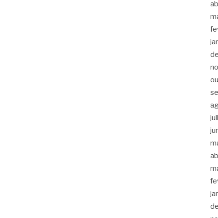
ab
m
fe
ja
d
n
ou
s
a
ju
ju
m
ab
m
fe
ja
d