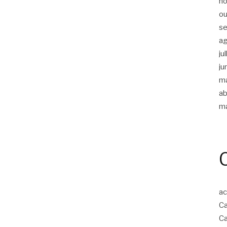
n
ou
s
a
ju
ju
m
ab
m
ac
Ca
Ca