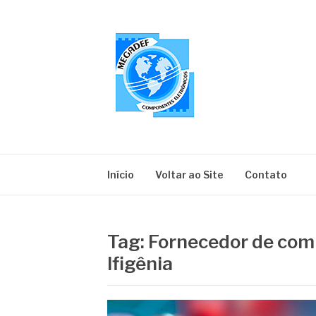
Pular
para
o
conteúdo
MEGADEF
Blog
Início
Voltar ao Site
Contato
Tag:
Fornecedor de com
Ifigênia