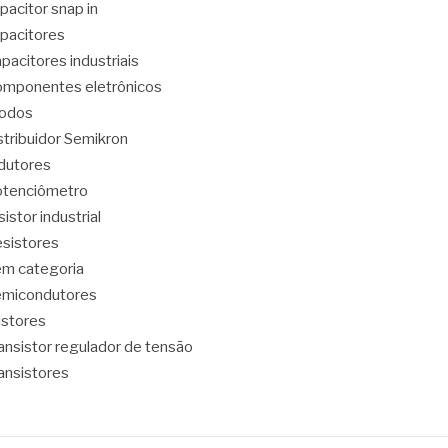
pacitor snap in
pacitores
pacitores industriais
mponentes eletrônicos
iodos
stribuidor Semikron
dutores
tenciômetro
sistor industrial
sistores
m categoria
emicondutores
ristores
ansistor regulador de tensão
ansistores