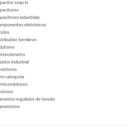
pacitor snap in
pacitores
pacitores industriais
mponentes eletrônicos
iodos
stribuidor Semikron
dutores
tenciômetro
sistor industrial
sistores
m categoria
emicondutores
ristores
ansistor regulador de tensão
ansistores