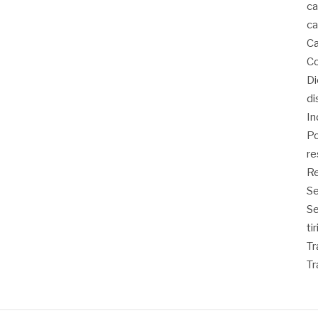
ca
ca
Ca
Co
D
di
In
Po
re
Re
Se
S
ti
Tr
Tr