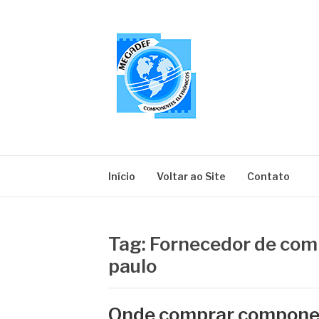
Pular
para
o
conteúdo
MEGADEF
Blog
Início
Voltar ao Site
Contato
Tag:
Fornecedor de com
paulo
Onde comprar componen