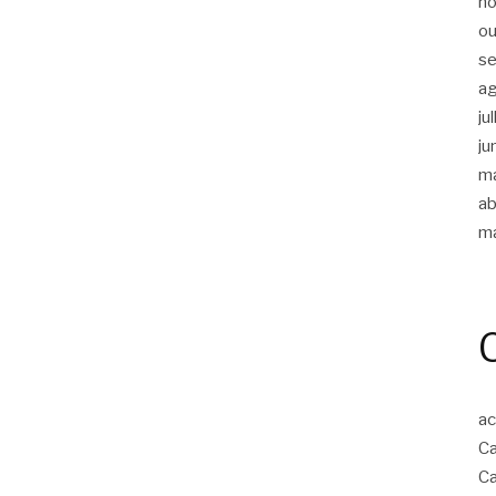
n
ou
s
a
ju
ju
m
ab
m
ac
Ca
Ca