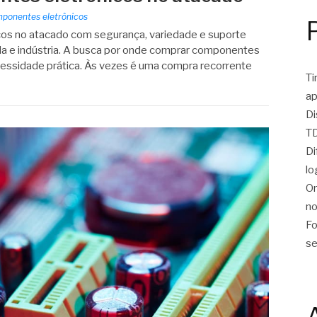
ponentes eletrônicos
os no atacado com segurança, variedade e suporte
nda e indústria. A busca por onde comprar componentes
ssidade prática. Às vezes é uma compra recorrente
Ti
ap
Di
TD
Di
lo
On
no
Fo
se