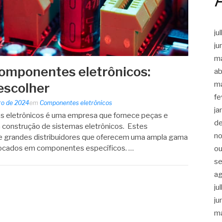
ju
ju
m
omponentes eletrônicos:
ab
m
escolher
fe
iro de 2024
em
Componentes eletrônicos
ja
 eletrônicos é uma empresa que fornece peças e
d
a construção de sistemas eletrônicos. Estes
n
e grandes distribuidores que oferecem uma ampla gama
 focados em componentes específicos. …
ou
s
a
ju
ju
m