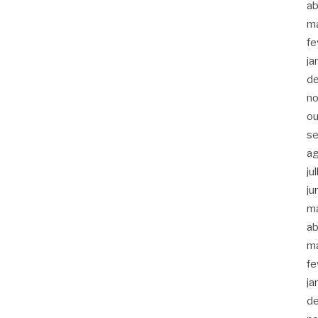
ab
m
fe
ja
d
n
ou
s
a
ju
ju
m
ab
m
fe
ja
d