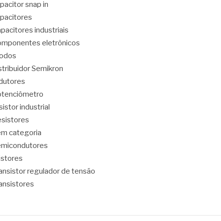
pacitor snap in
pacitores
pacitores industriais
mponentes eletrônicos
iodos
stribuidor Semikron
dutores
tenciômetro
sistor industrial
sistores
m categoria
emicondutores
ristores
ansistor regulador de tensão
ansistores