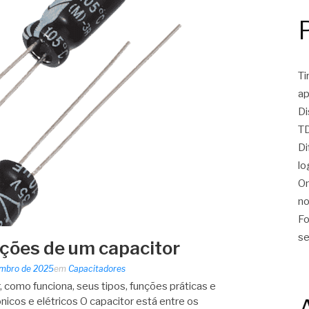
Ti
ap
Di
TD
Di
lo
On
no
Fo
se
nções de um capacitor
embro de 2025
em
Capacitadores
 como funciona, seus tipos, funções práticas e
nicos e elétricos O capacitor está entre os