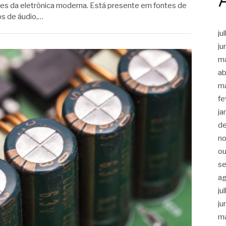
s da eletrônica moderna. Está presente em fontes de
os de áudio,…
ju
ju
m
ab
m
fe
ja
d
n
ou
s
a
ju
ju
m