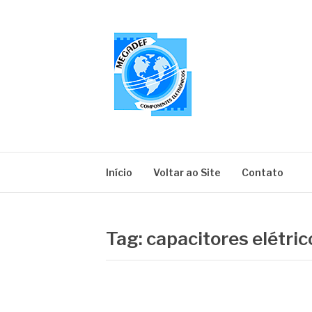
Pular
para
o
conteúdo
MEGADEF
Blog
Início
Voltar ao Site
Contato
Tag:
capacitores elétric