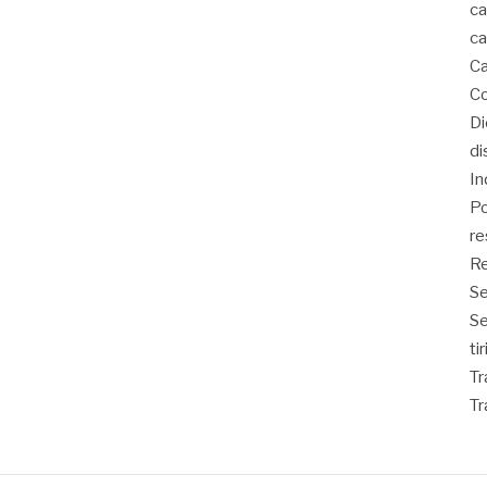
ca
ca
Ca
Co
D
di
In
Po
re
Re
Se
S
ti
Tr
Tr