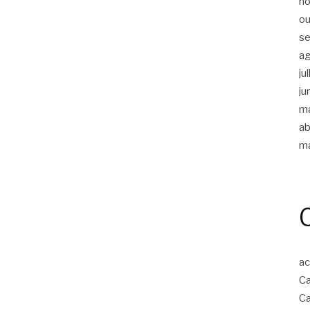
n
ou
s
a
ju
ju
m
ab
m
ac
Ca
Ca