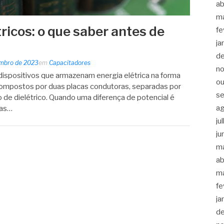
ab
m
ricos: o que saber antes de
fe
ja
d
embro de 2023
em
Capacitadores
n
 dispositivos que armazenam energia elétrica na forma
ou
compostos por duas placas condutoras, separadas por
s
 de dielétrico. Quando uma diferença de potencial é
a
gas…
ju
ju
m
ab
m
fe
ja
d