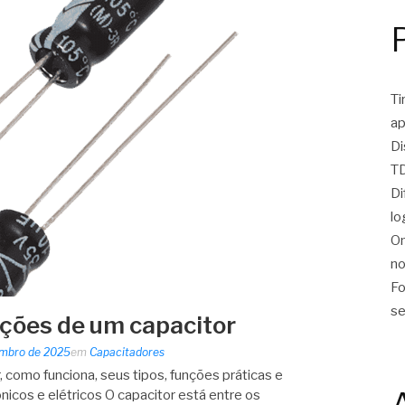
Ti
ap
Di
TD
Di
lo
On
no
Fo
se
nções de um capacitor
embro de 2025
em
Capacitadores
 como funciona, seus tipos, funções práticas e
nicos e elétricos O capacitor está entre os