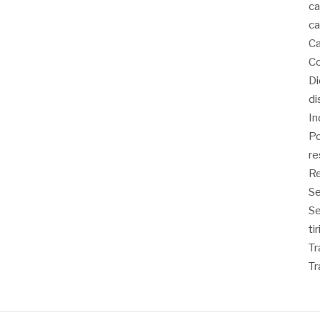
ca
ca
Ca
Co
D
di
In
Po
re
Re
Se
S
ti
Tr
Tr