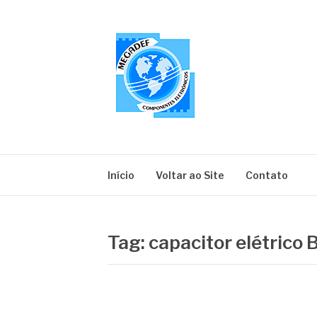
Pular
para
o
conteúdo
MEGADEF
Blog
Início
Voltar ao Site
Contato
Tag:
capacitor elétrico 