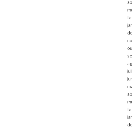
ab
m
fe
ja
d
n
ou
s
a
ju
ju
m
ab
m
fe
ja
d