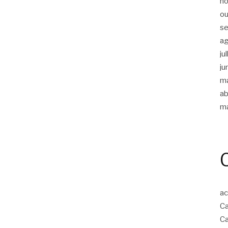
n
ou
s
a
ju
ju
m
ab
m
ac
Ca
Ca