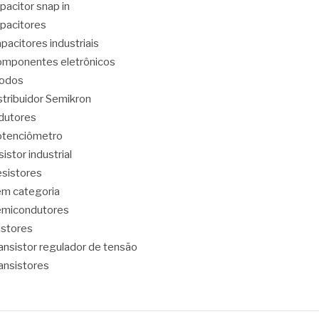
pacitor snap in
pacitores
pacitores industriais
mponentes eletrônicos
iodos
stribuidor Semikron
dutores
tenciômetro
sistor industrial
sistores
m categoria
emicondutores
ristores
ansistor regulador de tensão
ansistores