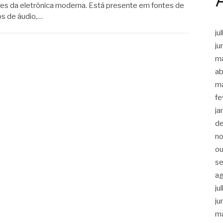
s da eletrônica moderna. Está presente em fontes de
os de áudio,…
ju
ju
m
ab
m
fe
ja
d
n
ou
s
a
ju
ju
m