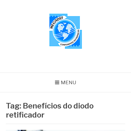
Pular
para
o
conteúdo
MEGADEF
Blog
MENU
Tag:
Benefícios do diodo
retificador