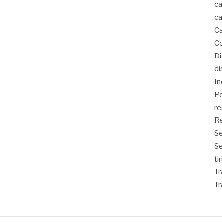
ca
ca
Ca
Co
D
di
In
Po
re
Re
Se
S
ti
Tr
Tr