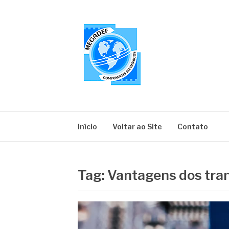
Pular
para
o
conteúdo
MEGADEF
Blog
Início
Voltar ao Site
Contato
Tag:
Vantagens dos tran