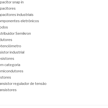
pacitor snap in
pacitores
pacitores industriais
mponentes eletrônicos
iodos
stribuidor Semikron
dutores
tenciômetro
sistor industrial
sistores
m categoria
emicondutores
ristores
ansistor regulador de tensão
ansistores