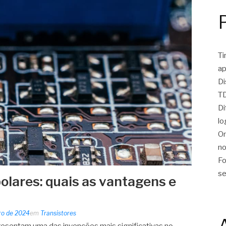
Ti
ap
Di
TD
Di
lo
On
no
Fo
se
olares: quais as vantagens e
iro de 2024
em
Transistores
presentam uma das invenções mais significativas no