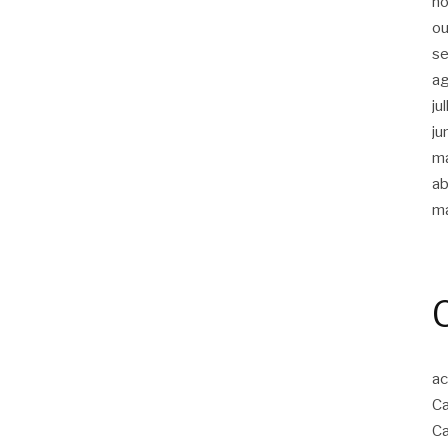
n
ou
s
a
ju
ju
m
ab
m
ac
Ca
Ca