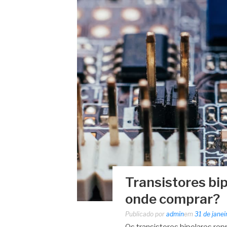
Transistores bip
onde comprar?
Publicado por
admin
em
31 de jane
Os transistores bipolares re