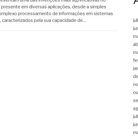
 presente em diversas aplicações, desde a simples
o complexo processamento de informações em sistemas
ju
, caracterizados pela sua capacidade de…
ju
m
ab
m
fe
ja
d
n
ou
s
a
ju
ju
m