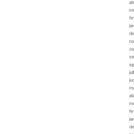
ab
m
fe
ja
d
n
ou
s
a
ju
ju
m
ab
m
fe
ja
d