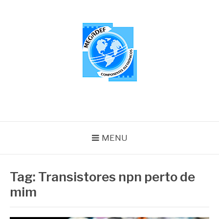
Pular
para
o
conteúdo
MEGADEF
Blog
MENU
Tag:
Transistores npn perto de
mim