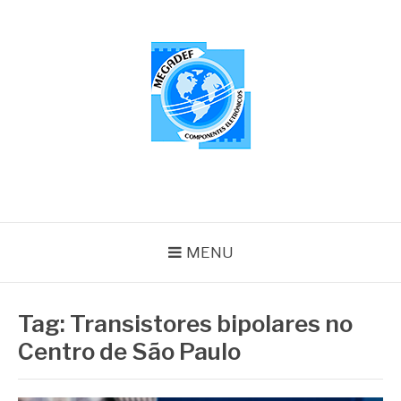
Pular
para
o
conteúdo
MEGADEF
Blog
MENU
Tag:
Transistores bipolares no
Centro de São Paulo