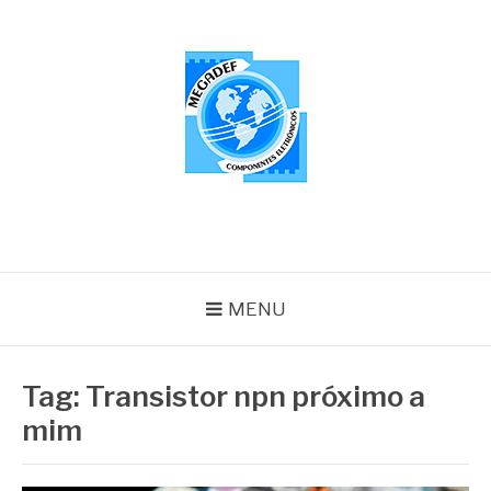
Pular
para
o
conteúdo
MEGADEF
Blog
MENU
Tag:
Transistor npn próximo a
mim