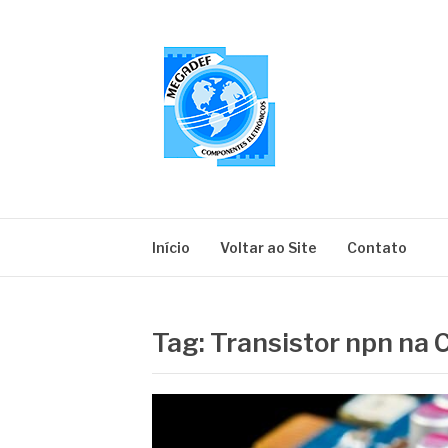
Pular
para
o
conteúdo
MEGADEF
Blog
Início
Voltar ao Site
Contato
Tag:
Transistor npn na 