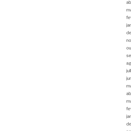
ab
m
fe
ja
d
n
ou
s
a
ju
ju
m
ab
m
fe
ja
d