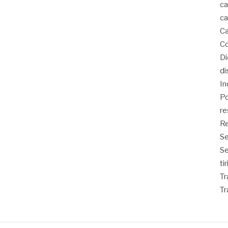
ca
ca
Ca
Co
D
di
In
Po
re
Re
Se
S
ti
Tr
Tr