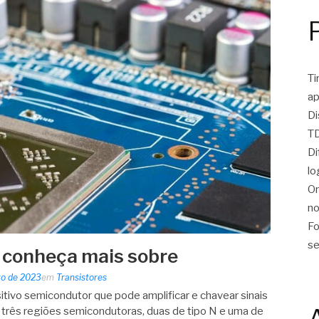
Ti
ap
Di
TD
Di
lo
On
no
Fo
se
 conheça mais sobre
ro de 2023
em
Transistores
itivo semicondutor que pode amplificar e chavear sinais
r três regiões semicondutoras, duas de tipo N e uma de