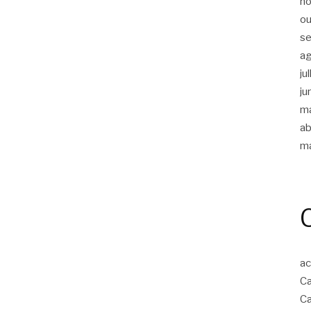
n
ou
s
a
ju
ju
m
ab
m
ac
Ca
Ca