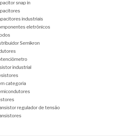
pacitor snap in
pacitores
pacitores industriais
mponentes eletrônicos
iodos
stribuidor Semikron
dutores
tenciômetro
sistor industrial
sistores
m categoria
emicondutores
ristores
ansistor regulador de tensão
ansistores