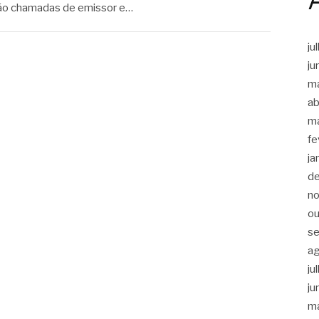
 são chamadas de emissor e…
ju
ju
m
ab
m
fe
ja
d
n
ou
s
a
ju
ju
m