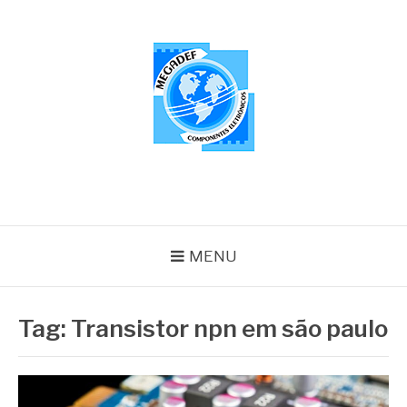
Pular
para
o
conteúdo
MEGADEF
Blog
MENU
Tag:
Transistor npn em são paulo