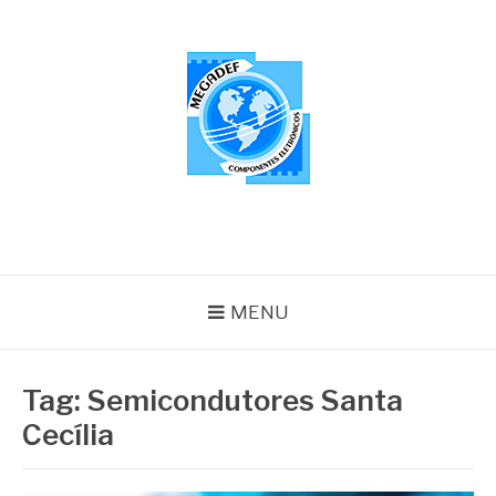
Pular
para
o
conteúdo
MEGADEF
Blog
MENU
Tag:
Semicondutores Santa
Cecília