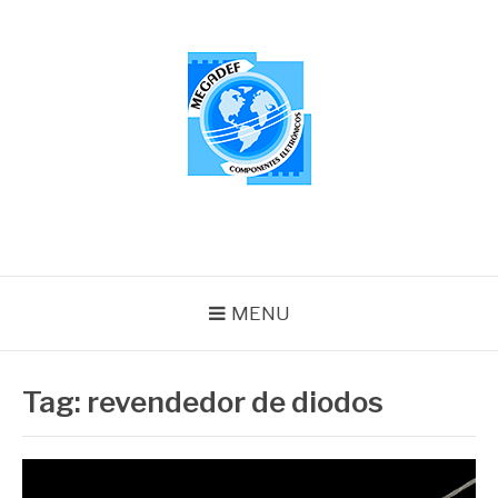
Pular
para
o
conteúdo
MEGADEF
Blog
MENU
Tag:
revendedor de diodos