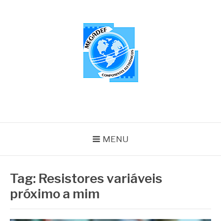
Pular
para
o
conteúdo
MEGADEF
Blog
MENU
Tag:
Resistores variáveis
próximo a mim