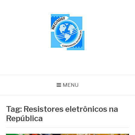
Pular
para
o
conteúdo
MEGADEF
Blog
MENU
Tag:
Resistores eletrônicos na
República