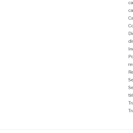
ca
ca
Ca
Co
D
di
In
Po
re
Re
Se
S
ti
Tr
Tr