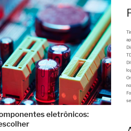
Ti
ap
Di
TD
Di
lo
On
no
Fo
se
omponentes eletrônicos:
escolher