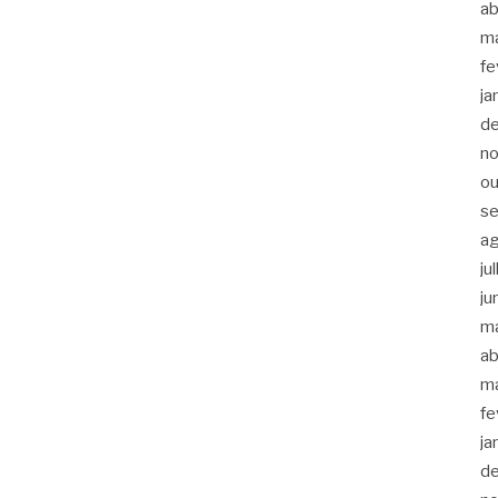
ab
m
fe
ja
d
n
ou
s
a
ju
ju
m
ab
m
fe
ja
d