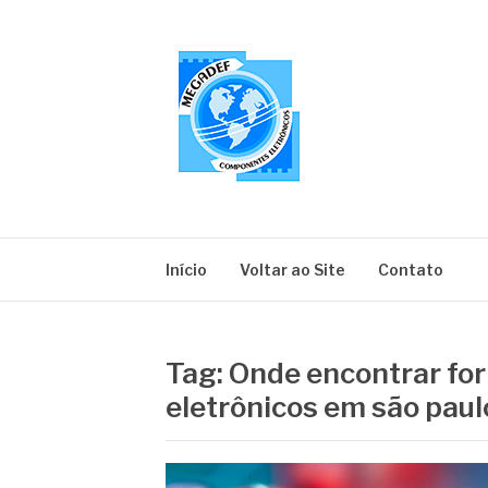
Pular
para
o
conteúdo
MEGADEF
Blog
Início
Voltar ao Site
Contato
Tag:
Onde encontrar fo
eletrônicos em são paul