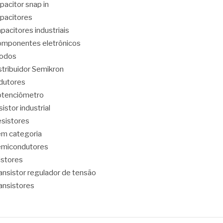
pacitor snap in
pacitores
pacitores industriais
mponentes eletrônicos
iodos
stribuidor Semikron
dutores
tenciômetro
sistor industrial
sistores
m categoria
emicondutores
ristores
ansistor regulador de tensão
ansistores