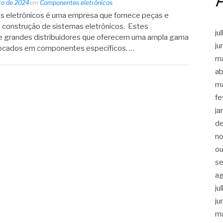
iro de 2024
em
Componentes eletrônicos
 eletrônicos é uma empresa que fornece peças e
a construção de sistemas eletrônicos. Estes
ju
e grandes distribuidores que oferecem uma ampla gama
ju
 focados em componentes específicos. …
m
ab
m
fe
ja
d
n
ou
s
a
ju
ju
m