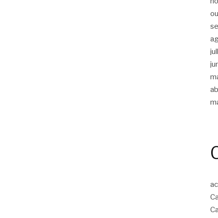
n
ou
s
a
ju
ju
m
ab
m
ac
Ca
Ca