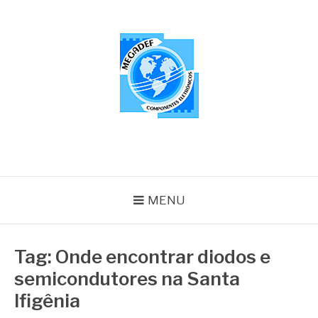
Pular
para
o
conteúdo
MEGADEF
Blog
MENU
Tag:
Onde encontrar diodos e
semicondutores na Santa
Ifigênia