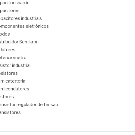
pacitor snap in
pacitores
pacitores industriais
mponentes eletrônicos
iodos
stribuidor Semikron
dutores
tenciômetro
sistor industrial
sistores
m categoria
emicondutores
ristores
ansistor regulador de tensão
ansistores