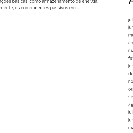
funções básicas, como armazenamento de energia,
almente, os componentes passivos em…
ju
ju
m
ab
m
fe
ja
d
n
ou
s
a
ju
ju
m