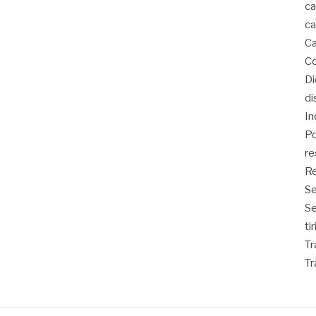
ca
ca
Ca
Co
D
di
In
Po
re
Re
Se
S
ti
Tr
Tr