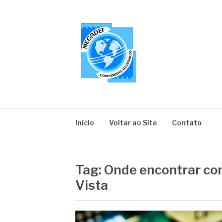
Pular
para
o
conteúdo
MEGADEF
Blog
Início
Voltar ao Site
Contato
Tag:
Onde encontrar co
Vista