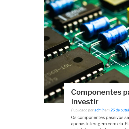
Componentes pas
investir
Publicado por
admin
em
26 de outu
Os componentes passivos são
apenas interagem com ela. El