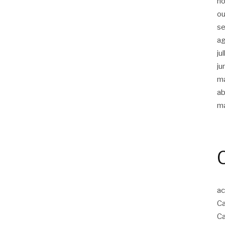
n
ou
s
a
ju
ju
m
ab
m
ac
Ca
Ca