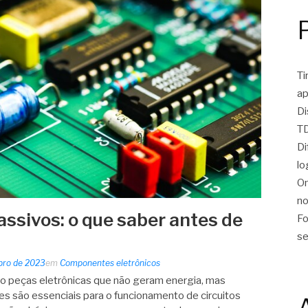
Ti
ap
Di
TD
Di
lo
On
no
sivos: o que saber antes de
Fo
se
bro de 2023
em
Componentes eletrônicos
 peças eletrônicas que não geram energia, mas
es são essenciais para o funcionamento de circuitos