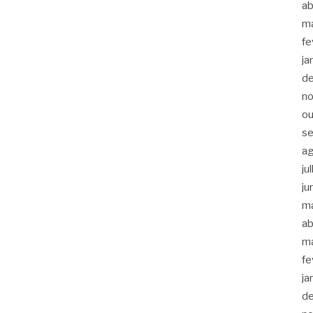
ab
m
fe
ja
d
n
ou
s
a
ju
ju
m
ab
m
fe
ja
d