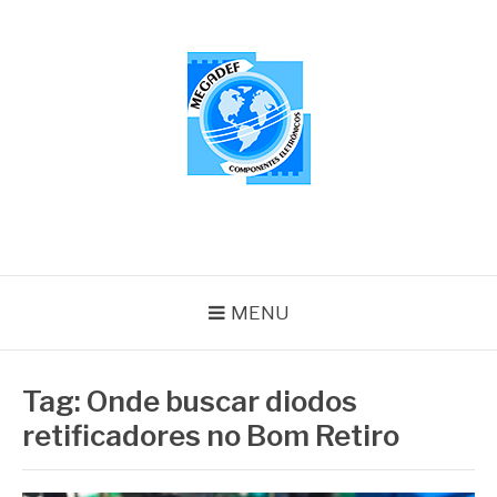
Pular
para
o
conteúdo
MEGADEF
Blog
MENU
Tag:
Onde buscar diodos
retificadores no Bom Retiro