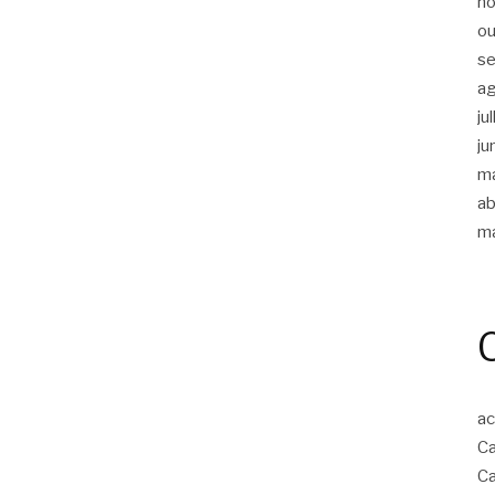
n
ou
s
a
ju
ju
m
ab
m
ac
Ca
Ca