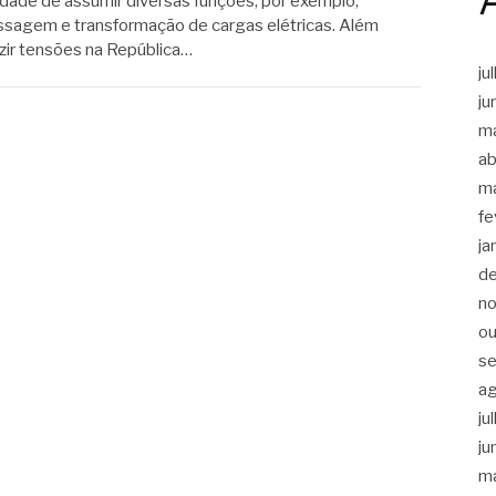
dade de assumir diversas funções, por exemplo,
ssagem e transformação de cargas elétricas. Além
uzir tensões na República…
ju
ju
m
ab
m
fe
ja
d
n
ou
s
a
ju
ju
m