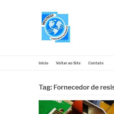
Pular
para
o
conteúdo
MEGADEF
Blog
Início
Voltar ao Site
Contato
Tag:
Fornecedor de resi