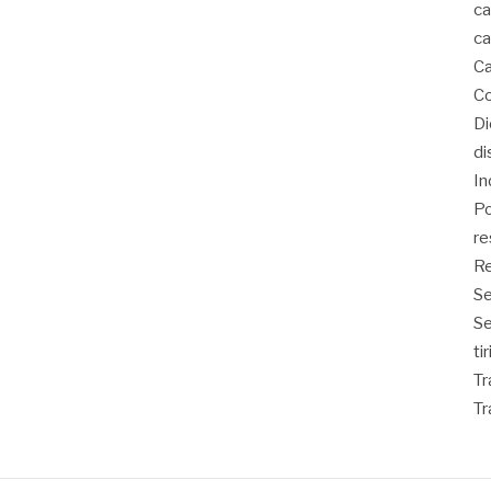
ca
ca
Ca
Co
D
di
In
Po
re
Re
Se
S
ti
Tr
Tr