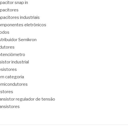
pacitor snap in
pacitores
pacitores industriais
mponentes eletrônicos
iodos
stribuidor Semikron
dutores
tenciômetro
sistor industrial
sistores
m categoria
emicondutores
ristores
ansistor regulador de tensão
ansistores