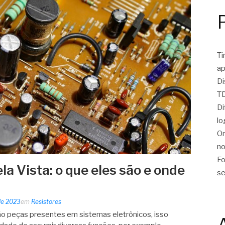
Ti
ap
Di
TD
Di
lo
On
no
Fo
la Vista: o que eles são e onde
se
 de 2023
em
Resistores
são peças presentes em sistemas eletrônicos, isso