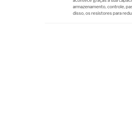
acontece graças a sua capaci
armazenamento, controle, pa
disso, os resistores para red