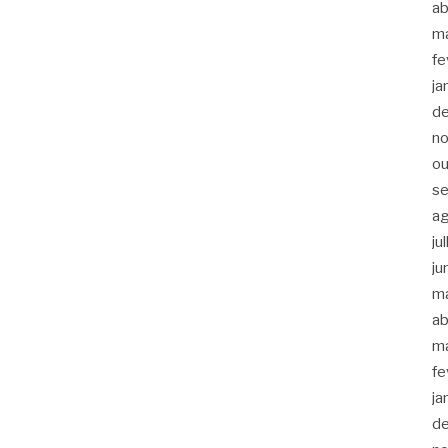
ab
m
fe
ja
d
n
ou
s
a
ju
ju
m
ab
m
fe
ja
d