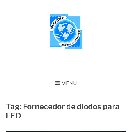
Pular
para
o
conteúdo
MEGADEF
Blog
MENU
Tag:
Fornecedor de diodos para
LED