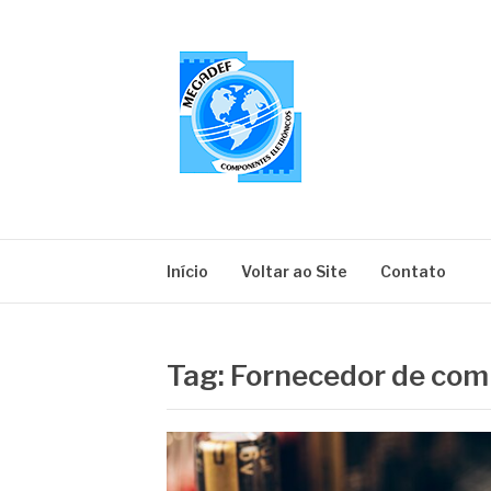
Pular
para
o
conteúdo
MEGADEF
Blog
Início
Voltar ao Site
Contato
Tag:
Fornecedor de com