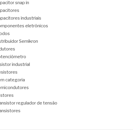
pacitor snap in
pacitores
pacitores industriais
mponentes eletrônicos
iodos
stribuidor Semikron
dutores
tenciômetro
sistor industrial
sistores
m categoria
emicondutores
ristores
ansistor regulador de tensão
ansistores