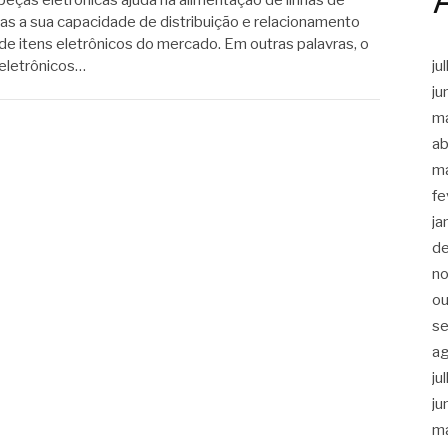
as a sua capacidade de distribuição e relacionamento
 de itens eletrônicos do mercado. Em outras palavras, o
ju
eletrônicos…
ju
m
ab
m
fe
ja
d
n
ou
s
a
ju
ju
m