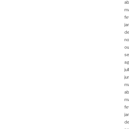
ab
m
fe
ja
d
n
ou
s
a
ju
ju
m
ab
m
fe
ja
d