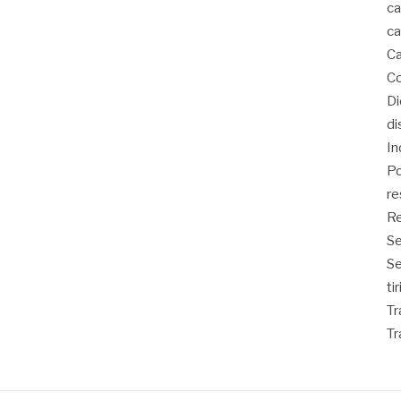
ca
ca
Ca
Co
D
di
In
Po
re
Re
Se
S
ti
Tr
Tr