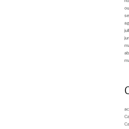
n
ou
s
a
ju
ju
m
ab
m
ac
Ca
Ca