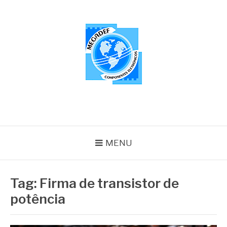
Pular
para
o
conteúdo
MEGADEF
Blog
MENU
Tag:
Firma de transistor de
potência