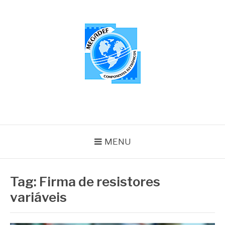
Pular
para
o
conteúdo
MEGADEF
Blog
MENU
Tag:
Firma de resistores
variáveis