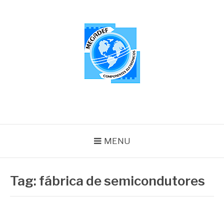
Pular
para
o
conteúdo
MEGADEF
Blog
MENU
Tag:
fábrica de semicondutores