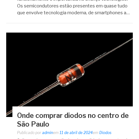
Os semicondutores estão presentes em quase tudo
que envolve tecnologia moderna, de smartphones a…
Onde comprar diodos no centro de
São Paulo
Publicado por
admin
em
11 de abril de 2024
em
Diodos