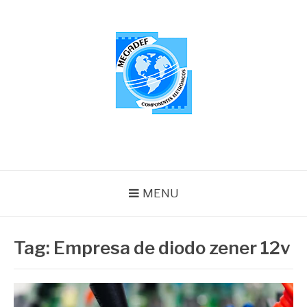
Pular
para
o
conteúdo
MEGADEF
Blog
MENU
Tag:
Empresa de diodo zener 12v