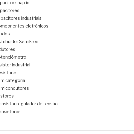
pacitor snap in
pacitores
pacitores industriais
mponentes eletrônicos
iodos
stribuidor Semikron
dutores
tenciômetro
sistor industrial
sistores
m categoria
emicondutores
ristores
ansistor regulador de tensão
ansistores