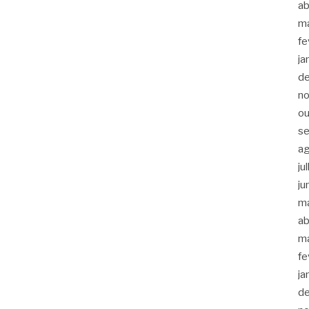
ab
m
fe
ja
d
n
ou
s
a
ju
ju
m
ab
m
fe
ja
d