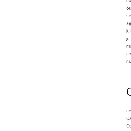
n
ou
s
a
ju
ju
m
ab
m
ac
Ca
Ca