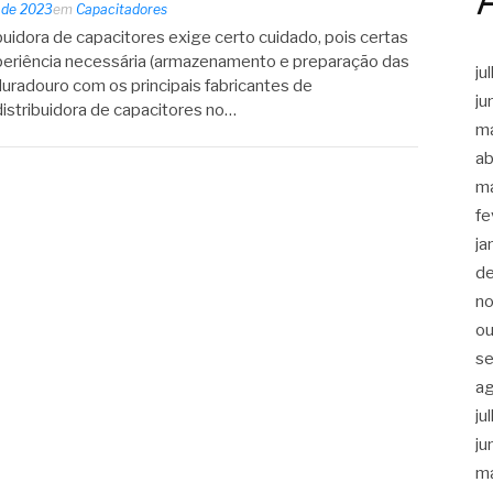
 de 2023
em
Capacitadores
buidora de capacitores exige certo cuidado, pois certas
riência necessária (armazenamento e preparação das
ju
uradouro com os principais fabricantes de
ju
istribuidora de capacitores no…
m
ab
m
fe
ja
d
n
ou
s
a
ju
ju
m