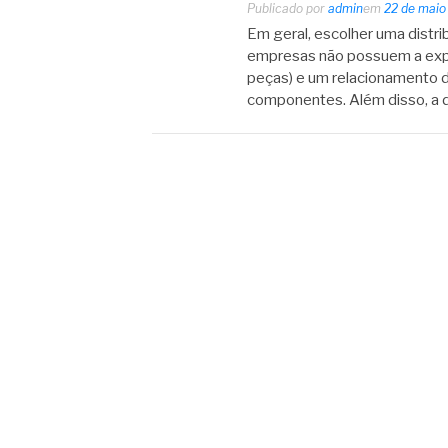
Publicado por
admin
em
22 de maio
Em geral, escolher uma distri
empresas não possuem a expe
peças) e um relacionamento d
componentes. Além disso, a d