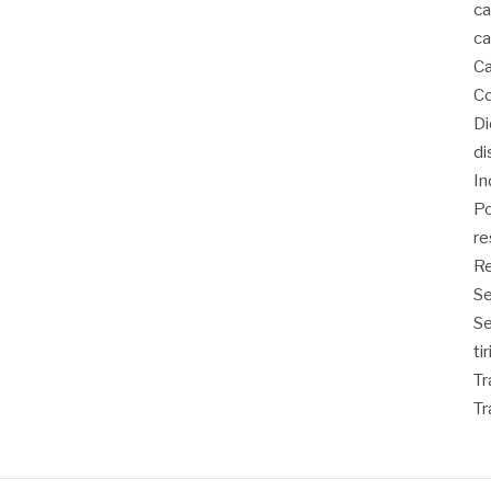
ca
ca
Ca
Co
D
di
In
Po
re
Re
Se
S
ti
Tr
Tr