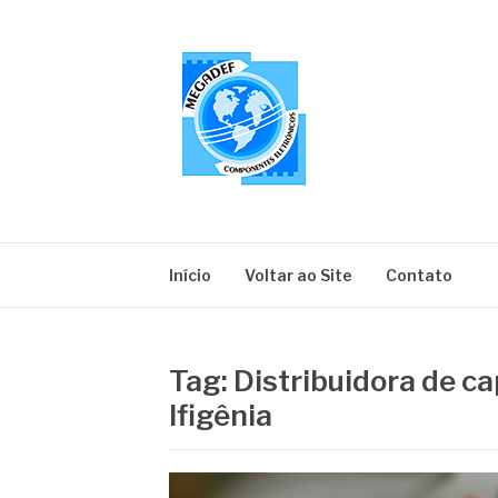
Pular
para
o
conteúdo
MEGADEF
Blog
Início
Voltar ao Site
Contato
Tag:
Distribuidora de ca
Ifigênia