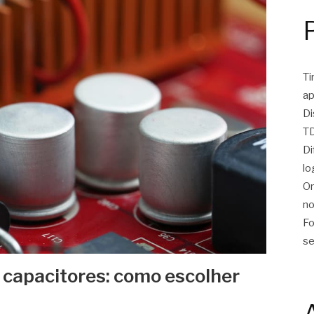
Ti
ap
Di
TD
Di
lo
On
no
Fo
se
e capacitores: como escolher