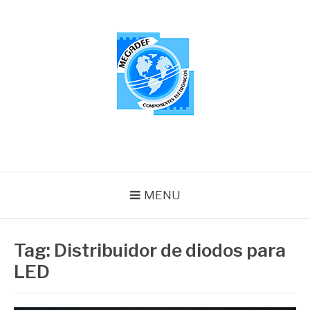
Pular
para
o
conteúdo
MEGADEF
Blog
MENU
Tag:
Distribuidor de diodos para
LED